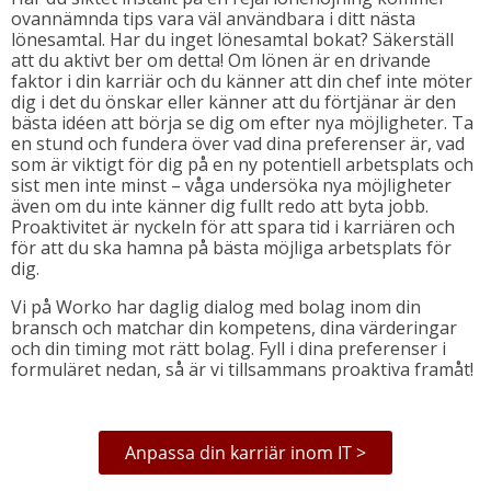
ovannämnda tips vara väl användbara i ditt nästa
lönesamtal. Har du inget lönesamtal bokat? Säkerställ
att du aktivt ber om detta! Om lönen är en drivande
faktor i din karriär och du känner att din chef inte möter
dig i det du önskar eller känner att du förtjänar är den
bästa idéen att börja se dig om efter nya möjligheter. Ta
en stund och fundera över vad dina preferenser är, vad
som är viktigt för dig på en ny potentiell arbetsplats och
sist men inte minst – våga undersöka nya möjligheter
även om du inte känner dig fullt redo att byta jobb.
Proaktivitet är nyckeln för att spara tid i karriären och
för att du ska hamna på bästa möjliga arbetsplats för
dig.
Vi på Worko har daglig dialog med bolag inom din
bransch och matchar din kompetens, dina värderingar
och din timing mot rätt bolag. Fyll i dina preferenser i
formuläret nedan, så är vi tillsammans proaktiva framåt!
Anpassa din karriär inom IT >