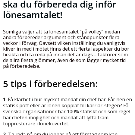
ska du förbereda dig inför
lönesamtalet!
Somliga väljer att ta lönesamtalet ”på volley” medan
andra förbereder argument och ståndpunkter flera
veckor i förväg. Oavsett vilken inställning du vanligtvis
kliver in med i mötet finns det ett flertal aspekter du bör
beakta och ta reda på innan det är dags – faktorer som
de allra flesta glömmer, även de som lägger mycket tid
på förberedelse.
5 tips i förberedelsen:
1
. Få klarhet i hur mycket mandat din chef har. Får hen en
statisk pott eller är lönen kopplat till karriär-stegen? Få
svenska organisationer har 100% statiskt och som regel
har chefen möjlighet och mandat att lyfta fram
toppresterare i lönekuvertet.
2.
Ta reda på om du jobbar på ett företag som kan