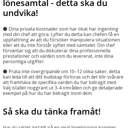
lönesamtal - detta ska du
undvika!
⚫️ Dina privata kostnader som har ökat har ingenting
med din chef att göra. Lyfter du detta kan chefen få en
uppfattning av att du försöker manipulera situationen
eller att du inte förstår syftet med samtalet. Din chef
förväntar sig att du diskuterar dina professionella
prestationer och värden som du levererat, inte dina
personliga utgifter.
⚫️ Prata inte övergripande om 10–12 olika saker, detta
kan leda till att ditt budskap förloras och det blir svårare
att framhäva de specifika värden du har bidragit med.
Välj istället noggrant ut 3-4 områden och ge detaljerade
exempel på hur du har bidragit inom dem.
Så ska du tänka framåt!
Har du siktet inställt på en rejäl lönehöjning kommer