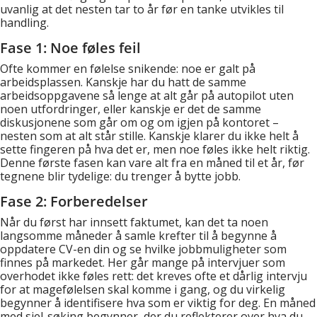
uvanlig at det nesten tar to år før en tanke utvikles til
handling.
Fase 1: Noe føles feil
Ofte kommer en følelse snikende: noe er galt på
arbeidsplassen. Kanskje har du hatt de samme
arbeidsoppgavene så lenge at alt går på autopilot uten
noen utfordringer, eller kanskje er det de samme
diskusjonene som går om og om igjen på kontoret –
nesten som at alt står stille. Kanskje klarer du ikke helt å
sette fingeren på hva det er, men noe føles ikke helt riktig.
Denne første fasen kan vare alt fra en måned til et år, før
tegnene blir tydelige: du trenger å bytte jobb.
Fase 2: Forberedelser
Når du først har innsett faktumet, kan det ta noen
langsomme måneder å samle krefter til å begynne å
oppdatere CV-en din og se hvilke jobbmuligheter som
finnes på markedet. Her går mange på intervjuer som
overhodet ikke føles rett: det kreves ofte et dårlig intervju
for at magefølelsen skal komme i gang, og du virkelig
begynner å identifisere hva som er viktig for deg. En måned
med sjel-søking begynner, der du reflekterer over hva du