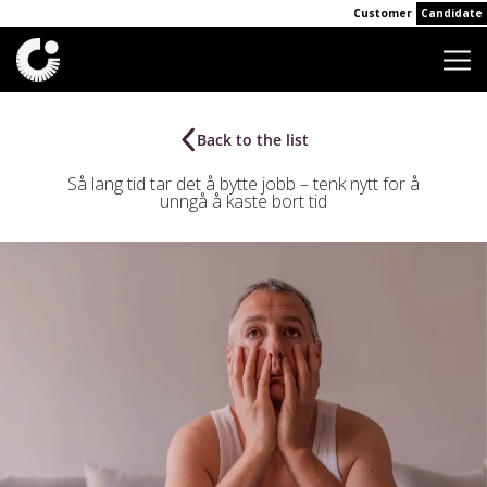
Customer
Candidate
Back to the list
Så lang tid tar det å bytte jobb – tenk nytt for å
unngå å kaste bort tid