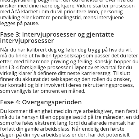
ønsker med dine nære og kjære. Videre starter prosessen
med å få klarhet i om du vil prioritere lønn, personlig
utvikling eller kortere pendlingstid, mens intervjuene
legges på pause.
Fase 3: Intervjuprosesser og gjentatte
intervjuprosesser
Når du har kalibrert deg og føler deg trygg på hva du vil,
må du finne ut hvilken type selskap som passer det du leter
etter, med tilhørende prøving og feiling. Kanskje hopper du
inn i 3-4 forskjellige prosesser i løpet av et kvartal før du
virkelig klarer å definere ditt neste karrieresteg. Til slutt
finner du akkurat det selskapet og den rollen du ønsker,
tar kontakt og blir involvert i deres rekrutteringsprosess,
som vanligvis tar omtrent en måned.
Fase 4: Overgangsperioden
Du kommer til enighet med din nye arbeidsgiver, men først
må du ta hensyn til en oppsigelsestid på tre måneder, en tid
som ofte føles ekstremt lang fordi du allerede mentalt har
forlatt din gamle arbeidsplass. Når endelig den første
dagen på din nye arbeidsplass er der, har det potensielt