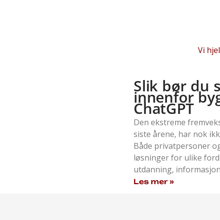
Vi
hje
Slik bør du 
innenfor by
ChatGPT
Den ekstreme fremveks
siste årene, har nok ik
Både privatpersoner og
løsninger for ulike ford
utdanning, informasjon
Les mer »