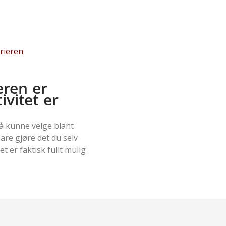
rieren
ren er
ivitet er
 å kunne velge blant
re gjøre det du selv
t er faktisk fullt mulig