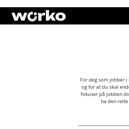
For deg som
jobber
i
og
for at du
skal
ende
fokuser
på jobben din
ha den
rette