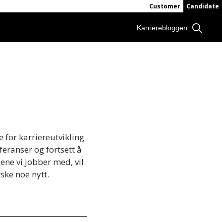
Customer
Candidate
Karrierebloggen
e
for
karriereutvikling
feranser
og
fortsett
å
pene
vi
jobber
med, vil
rske
noe
nytt.