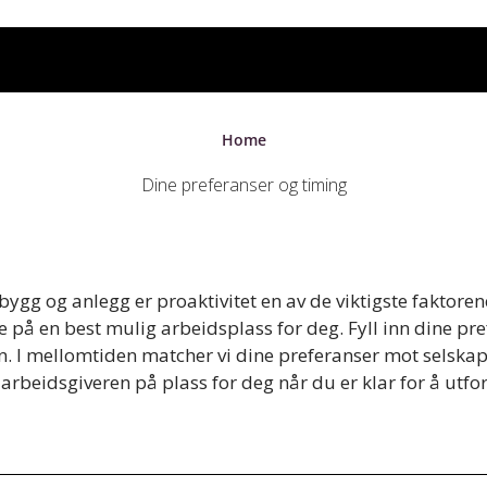
Home
Dine preferanser og timing
 bygg
og
anlegg
er proaktivitet en av de
viktigste
faktoren
 på en best
mulig
arbeidsplass
for deg. Fyll
inn
dine
pre
. I
mellomtiden
matcher vi
dine
preferanser
mot
selska
arbeidsgiveren
på
plass
for deg når du er klar for å
utfo