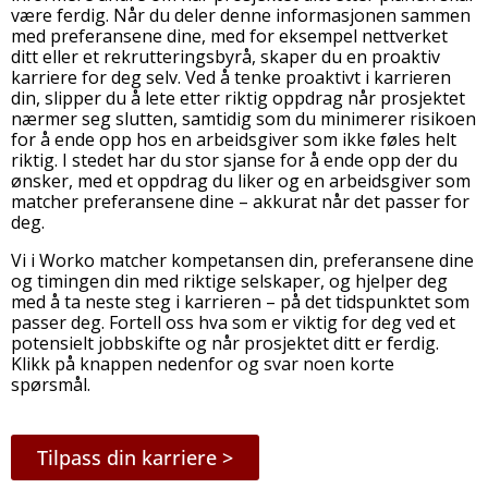
være ferdig. Når du deler denne informasjonen sammen
med preferansene dine, med for eksempel nettverket
ditt eller et rekrutteringsbyrå, skaper du en proaktiv
karriere for deg selv. Ved å tenke proaktivt i karrieren
din, slipper du å lete etter riktig oppdrag når prosjektet
nærmer seg slutten, samtidig som du minimerer risikoen
for å ende opp hos en arbeidsgiver som ikke føles helt
riktig. I stedet har du stor sjanse for å ende opp der du
ønsker, med et oppdrag du liker og en arbeidsgiver som
matcher preferansene dine – akkurat når det passer for
deg.
Vi i Worko matcher kompetansen din, preferansene dine
og timingen din med riktige selskaper, og hjelper deg
med å ta neste steg i karrieren – på det tidspunktet som
passer deg. Fortell oss hva som er viktig for deg ved et
potensielt jobbskifte og når prosjektet ditt er ferdig.
Klikk på knappen nedenfor og svar noen korte
spørsmål.
Tilpass din karriere >