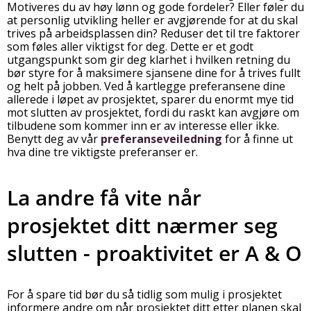
Motiveres du av høy lønn og gode fordeler? Eller føler du
at personlig utvikling heller er avgjørende for at du skal
trives på arbeidsplassen din? Reduser det til tre faktorer
som føles aller viktigst for deg. Dette er et godt
utgangspunkt som gir deg klarhet i hvilken retning du
bør styre for å maksimere sjansene dine for å trives fullt
og helt på jobben. Ved å kartlegge preferansene dine
allerede i løpet av prosjektet, sparer du enormt mye tid
mot slutten av prosjektet, fordi du raskt kan avgjøre om
tilbudene som kommer inn er av interesse eller ikke.
Benytt deg av vår
preferanseveiledning
for å finne ut
hva dine tre viktigste preferanser er.
La andre få vite når
prosjektet ditt nærmer seg
slutten - proaktivitet er A & O
For å spare tid bør du så tidlig som mulig i prosjektet
informere andre om når prosjektet ditt etter planen skal