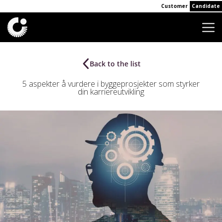
Customer
Candidate
Back to the list
5 aspekter å vurdere i byggeprosjekter som styrker
din karriereutvikling