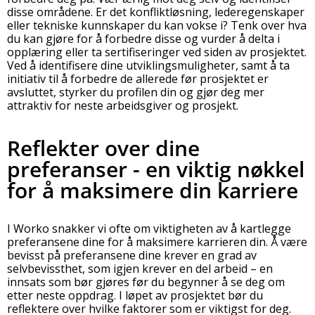
disse områdene. Er det konfliktløsning, lederegenskaper
eller tekniske kunnskaper du kan vokse i? Tenk over hva
du kan gjøre for å forbedre disse og vurder å delta i
opplæring eller ta sertifiseringer ved siden av prosjektet.
Ved å identifisere dine utviklingsmuligheter, samt å ta
initiativ til å forbedre de allerede før prosjektet er
avsluttet, styrker du profilen din og gjør deg mer
attraktiv for neste arbeidsgiver og prosjekt.
Reflekter over dine
preferanser - en viktig nøkkel
for å maksimere din karriere
I Worko snakker vi ofte om viktigheten av å kartlegge
preferansene dine for å maksimere karrieren din. Å være
bevisst på preferansene dine krever en grad av
selvbevissthet, som igjen krever en del arbeid – en
innsats som bør gjøres før du begynner å se deg om
etter neste oppdrag. I løpet av prosjektet bør du
reflektere over hvilke faktorer som er viktigst for deg.