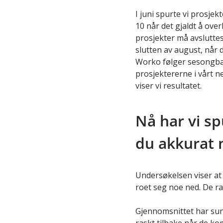
I juni spurte vi prosjek
10 når det gjaldt å over
prosjekter må avsluttes 
slutten av august, når d
Worko følger sesongbase
prosjektererne i vårt 
viser vi resultatet.
Nå har vi sp
du akkurat n
Undersøkelsen viser at
roet seg noe ned. De r
Gjennomsnittet har sun