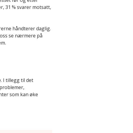
esset før og etter
er, 31 % svarer motsatt,
rerne håndterer daglig.
a oss se nærmere på
em.
 tillegg til det
 problemer,
enter som kan øke