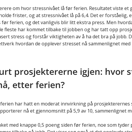
terere om hvor stressnivået lå før ferien. Resultatet viste et
holde frister, og at stressnivået lå på 6,4. Det er forståelig
før ferien, og det vanligvis blir litt ekstra press. Men hvorda
e fleste har kommet tilbake til jobben og har tatt opp prosje
rt stress og forstår viktigheten av å ha det bra på jobb. D
nettverk hvordan de opplever stresset nå sammenlignet med
urt prosjektererne igjen: hvor s
å, etter ferien?
 ferien har hatt en moderat innvirkning på prosjekterernes 
apporterer nå et gjennomsnitt på 5,9 av 10, sammenlignet 
ket med knappe 0,5 poeng siden før ferien, noe som tyder 