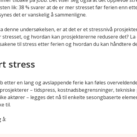
mmer tilbake på jobb. Det viser seg også at det opplevde str
ten lik: 38 % svarer at de er mer stresset før ferien enn ett
synes det er vanskelig å sammenligne.
ra denne undersøkelsen, er at det er et stressnivå prosjekte
er stresset, og hvordan kan prosjektererne redusere det? L
sakene til stress etter ferien og hvordan du kan håndtere d
t stress
 etter en lang og avslappende ferie kan føles overveldende. I
 prosjekterer – tidspress, kostnadsbegrensninger, tekniske
e aktører – legges det nå til enkelte sesongbaserte elem
e til.
 å: