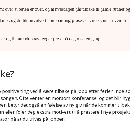
t over at ferien er over, og at hverdagen går tilbake til gamle rutiner o
arter, og du blir involvert i onboarding-prosessen, noe som tar verdifull
ter og tilhørende krav legger press på deg med en gang
ake?
ositive ting ved å være tilbake på jobb etter ferien, noe som
songen. Ofte venter en morsom konferanse, og det blir hygg
oen betyr det også en følelse av ny giv når de kommer tilbak
ien eller føler deg ekstra motivert til å prestere i nye pros
ator på at du trives på jobben.