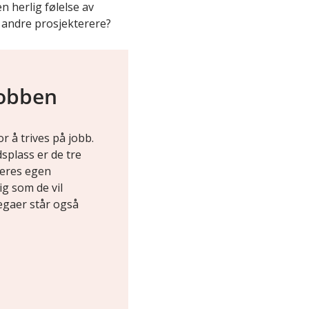
n herlig følelse av
 andre prosjekterere?
jobben
r å trives på jobb.
splass er de tre
 deres egen
ig som de vil
egaer står også