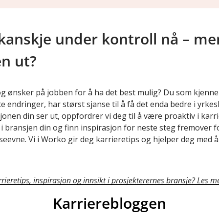
 kanskje under kontroll nå – m
en ut?
og ønsker på jobben for å ha det best mulig? Du som kjenner
 endringer, har størst sjanse til å få det enda bedre i yrkesl
nen din ser ut, oppfordrer vi deg til å være proaktiv i karri
t i bransjen din og finn inspirasjon for neste steg fremover
eevne. Vi i Worko gir deg karrieretips og hjelper deg med å
rrieretips, inspirasjon og innsikt i prosjekterernes bransje? Les 
Karrierebloggen