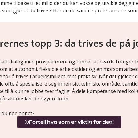
mme tilbake til et miljø der du kan vokse og utvikle deg gir e
 som gjør at du trives? Har du de samme preferansene som
rernes topp 3: da trives de på 
hatt dialog med prosjekterere og funnet ut hva de trenger fo
 om at autonomi, fleksible arbeidstider og en morsom arbeid
e for å trives i arbeidsmiljøet rent praktisk. Når det gjelder
de ofte å spesialisere seg innen sitt tekniske område, samtid
e til å kunne jobbe tverrfaglig. Å dele kompetanse med koll
 på sikt ønsker de høyere lønn.
 du noe annet?
Fortell hva som er viktig for deg!