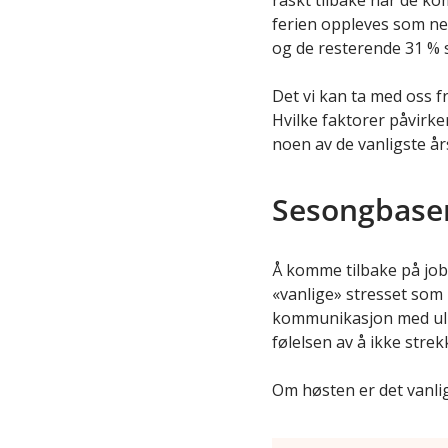
raskt tilbake når de ko
ferien oppleves som nes
og de resterende 31 % 
Det vi kan ta med oss f
Hvilke faktorer påvirk
noen av de vanligste år
Sesongbaser
Å komme tilbake på jobb
«vanlige» stresset som
kommunikasjon med ulik
følelsen av å ikke strekk
Om høsten er det vanlig