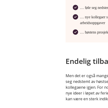
… føle seg nedstem
… nye kollegaer st
arbeidsoppgaver
… høstens prosjek
Endelig tilb
Men det er også mange p
seg nedstemt av høstse
kollegaene igjen. For n
nye ideer i løpet av fer
kan være en sterk indik